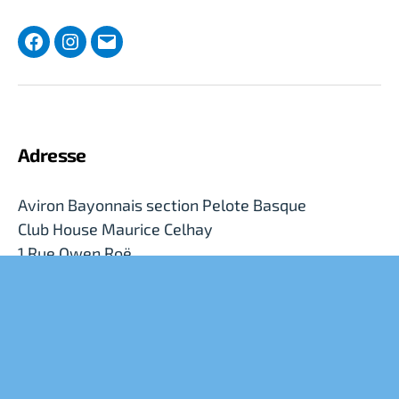
publications
Facebook
Instagram
Courriel
Adresse
Aviron Bayonnais section Pelote Basque
Club House Maurice Celhay
1 Rue Owen Roë
64100 Bayonne (France)