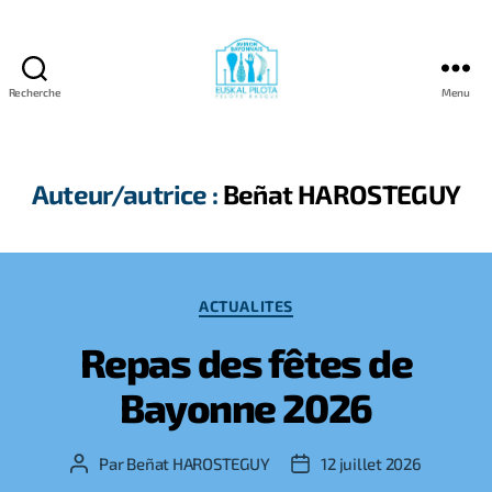
Recherche
Menu
Aviron
Bayonnais
Pelote
Basque
Auteur/autrice :
Beñat HAROSTEGUY
Catégories
ACTUALITES
Repas des fêtes de
Bayonne 2026
Par
Beñat HAROSTEGUY
12 juillet 2026
Auteur
Date
de
de