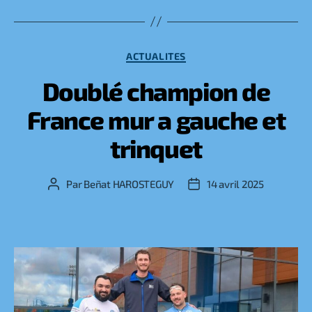
Catégories
ACTUALITES
Doublé champion de
France mur a gauche et
trinquet
Par
Beñat HAROSTEGUY
14 avril 2025
Auteur
Date
de
de
l’article
l’article