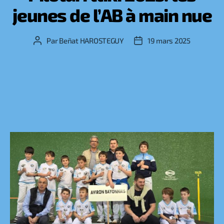
jeunes de l’AB à main nue
Par
Beñat HAROSTEGUY
19 mars 2025
Auteur
Date
de
de
l’article
l’article