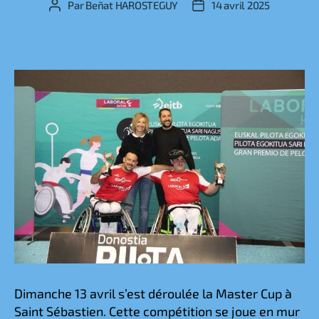
Par
Beñat HAROSTEGUY
14 avril 2025
Auteur
Date
de
de
l’article
l’article
Dimanche 13 avril s’est déroulée la Master Cup à
Saint Sébastien. Cette compétition se joue en mur