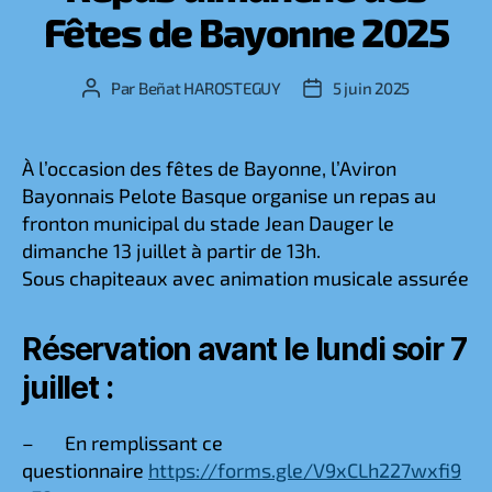
Fêtes de Bayonne 2025
Par
Beñat HAROSTEGUY
5 juin 2025
Auteur
Date
de
de
l’article
l’article
À l’occasion des fêtes de Bayonne, l’Aviron
Bayonnais Pelote Basque organise un repas au
fronton municipal du stade Jean Dauger le
dimanche 13 juillet à partir de 13h.
Sous chapiteaux avec animation musicale assurée
Réservation avant le lundi soir 7
juillet :
– En remplissant ce
questionnaire
https://forms.gle/V9xCLh227wxfi9