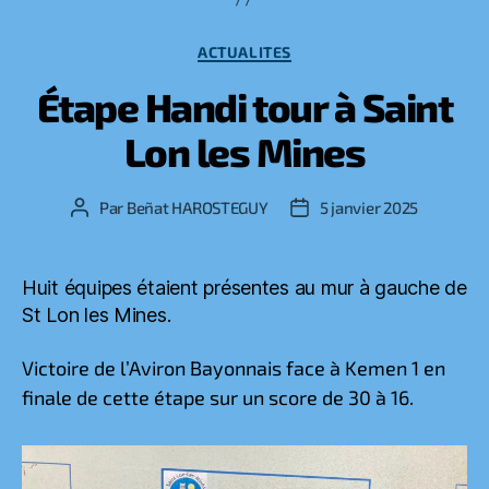
Catégories
ACTUALITES
Étape Handi tour à Saint
Lon les Mines
Par
Beñat HAROSTEGUY
5 janvier 2025
Auteur
Date
de
de
l’article
l’article
Huit équipes étaient présentes au mur à gauche de
St Lon les Mines.
Victoire de l’Aviron Bayonnais face à Kemen 1 en
finale de cette étape sur un score de 30 à 16.