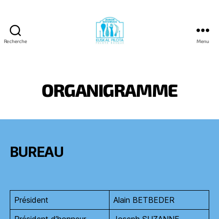
Recherche
Menu
Aviron
Bayonnais
Pelote
Basque
ORGANIGRAMME
BUREAU
Président
Alain BETBEDER